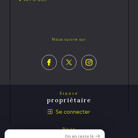
Nous suivre sur
Espace
propriétaire
Se connecter
Nous
adhérons
On en reste là