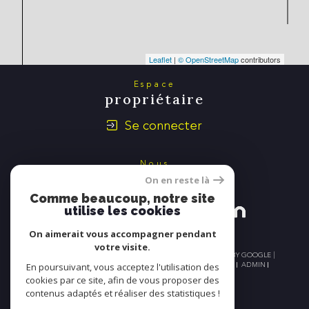
Leaflet
|
© OpenStreetMap
contributors
Espace
propriétaire
Se connecter
Nous
adhérons
On en reste là
Comme beaucoup, notre site
utilise les cookies
On aimerait vous accompagner pendant
votre visite.
© 2026 | TOUS DROITS RÉSERVÉS | TRADUCTION POWERED BY GOOGLE |
NOS HONORAIRES
PLAN DU SITE
MENTIONS LÉGALES
ADMIN
En poursuivant, vous acceptez l'utilisation des
NOS LIENS
POLITIQUE RGPD
COOKIES
cookies par ce site, afin de vous proposer des
contenus adaptés et réaliser des statistiques !