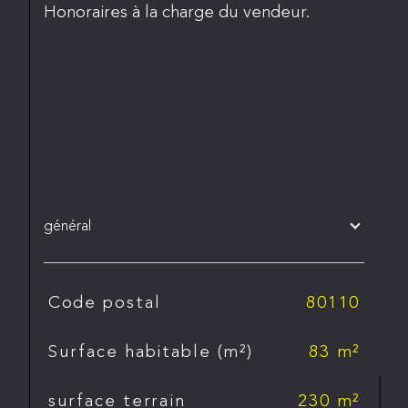
Honoraires à la charge du vendeur.
général
TRAD_SIROCCO_Caracteristique
Valeurs
Code postal
80110
Surface habitable (m²)
83 m²
surface terrain
230 m²