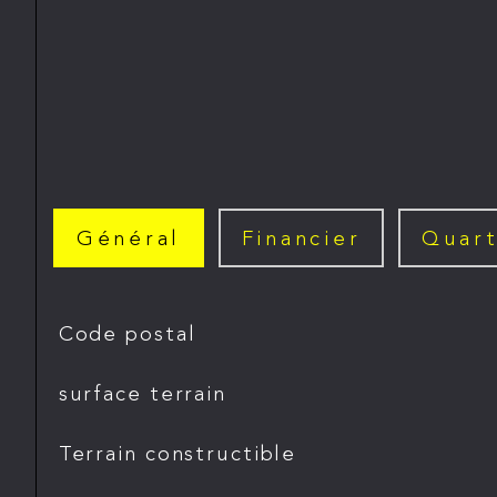
Général
Financier
Quart
TRAD_SIROCCO_Caracteristique
Valeurs
Code postal
surface terrain
Terrain constructible