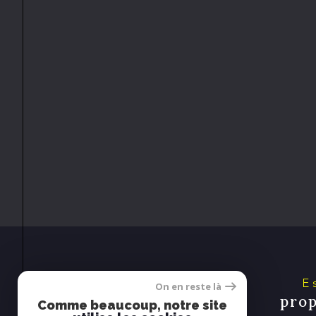
On en reste là
prop
Comme beaucoup, notre site