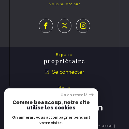
Nous suivre sur
Espace
propriétaire
Se connecter
Nous
adhérons
On en reste là
Comme beaucoup, notre site
utilise les cookies
On aimerait vous accompagner pendant
votre visite.
© 2026 | TOUS DROITS RÉSERVÉS | TRADUCTION POWERED BY GOOGLE |