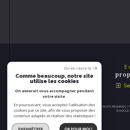
On en reste là
prop
Comme beaucoup, notre site
utilise les cookies
Se
On aimerait vous accompagner pendant
votre visite.
En poursuivant, vous acceptez l'utilisation des
© 2026 | TOUS DROITS RÉSERVÉS 
cookies par ce site, afin de vous proposer des
GOOGLE 
contenus adaptés et réaliser des statistiques !
PARAMÉTRER
OK POUR MOI !