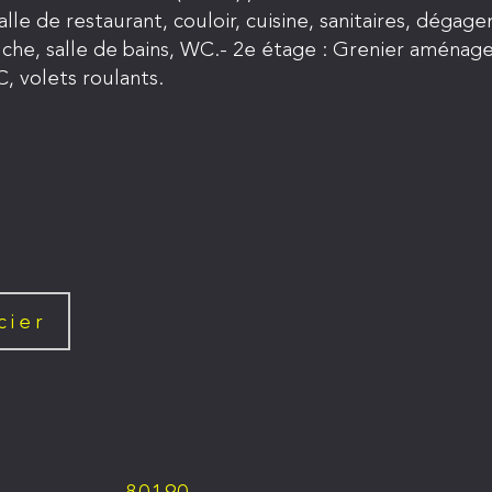
lle de restaurant, couloir, cuisine, sanitaires, dégag
ouche, salle de bains, WC.- 2e étage : Grenier aména
C, volets roulants.
cier
80190