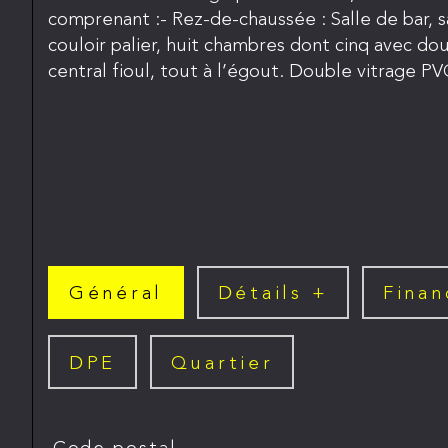
comprenant :- Rez-de-chaussée : Salle de bar, sa
couloir palier, huit chambres dont cinq avec d
central fioul, tout à l’égout. Double vitrage PV
Général
Détails +
Finan
DPE
Quartier
TRAD_SIROCCO_Caracteristique
Valeurs
Code postal