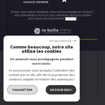
© 2026 | TOUS DROITS RÉSERVÉS | TRADUCTION POWERED BY GOOGLE |
NOS HONORAIRES
PLAN DU SITE
MENTIONS LÉGALES
ADMIN
NOS LIENS
POLITIQUE RGPD
COOKIES
On en reste là
Comme beaucoup, notre site
utilise les cookies
On aimerait vous accompagner pendant
votre visite.
En poursuivant, vous acceptez l'utilisation des
cookies par ce site, afin de vous proposer des
contenus adaptés et réaliser des statistiques !
PARAMÉTRER
OK POUR MOI !