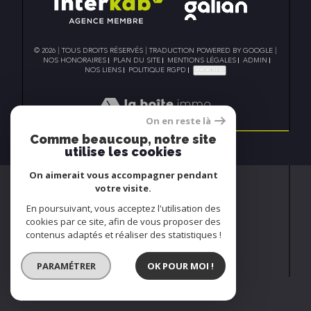
© 2026 | TOUS DROITS RÉSERVÉS | TRADUCTION POWERED BY GOOGLE |
NOS HONORAIRES
PLAN DU SITE
MENTIONS LÉGALES
ADMIN
NOS LIENS
POLITIQUE RGPD
COOKIES
On en reste là
Comme beaucoup, notre site
utilise les cookies
On aimerait vous accompagner pendant
votre visite.
En poursuivant, vous acceptez l'utilisation des
cookies par ce site, afin de vous proposer des
contenus adaptés et réaliser des statistiques !
PARAMÉTRER
OK POUR MOI !